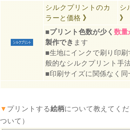
シルクプリントのカ
シ
ラーと価格
》
》
■
プリント色数が少く
数量
製作でき
ます
■生地にインクで刷り印刷
般的なシルクプリント手
■印刷サイズに関係なく同
▼
プリントする
絵柄
について教えてくだ
ついて）