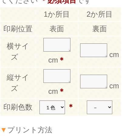
てください
＊必須項目
です
1か所目
2か所目
印刷位置
表面
裏面
横サイ
cm
ズ
cm
＊
縦サイ
cm
ズ
cm
＊
＊
印刷色数
▼
プリント方法