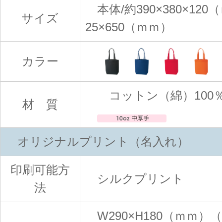
本体/約390×380×12
サイズ
25×650（ｍｍ）
カラー
コットン（綿）100％ 
材 質
オリジナルプリント（名入れ）
印刷可能方
シルクプリント
法
W290×H180（ｍｍ