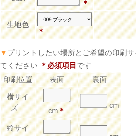
＊
生地色
＊
▼
プリントしたい場所とご希望の印刷サ
てください
＊必須項目
です
印刷位置
表面
裏面
横サイ
cm
ズ
cm
＊
縦サイ