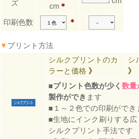
cm
ズ
cm
＊
＊
印刷色数
▼
プリント方法
シルクプリントのカ
シ
ラーと価格
》
》
■
プリント色数が少く
数量
製作ができ
ます
■１～２色での印刷ができ
■生地にインク刷りする広
シルクプリント手法です