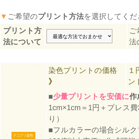
▼
ご希望の
プリント方法
を選択してくだ
プリント方
ご
法について
法
染色プリントの価格
１
》
ン
■
少量プリントを安価に
作
1cm×1cm＝1円＋プレス
り）
■フルカラーの場合シルク