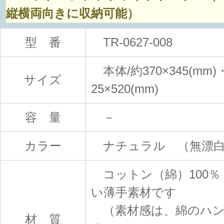
縦横両向きに収納可能）
型 番
TR-0627-008
本体/約370×345(mm
サイズ
25×520(mm)
容 量
－
カラー
ナチュラル （無漂白
コットン（綿）100％
い薄手素材です
（素材感は、綿のハン
材 質