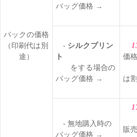
バッグ価格 →
バックの価格
1
（印刷代は別
-
シルクプリン
途）
ト
価
をする場合の
（
バッグ価格 →
は
1
2
- 無地購入時の
販
バッグ価格 →