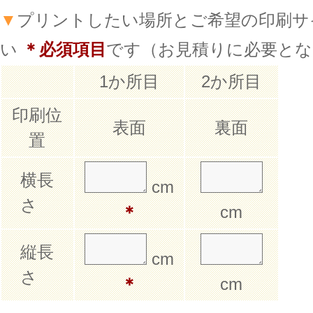
▼
プリントしたい場所とご希望の印刷サ
い
＊必須項目
です（お見積りに必要とな
1か所目
2か所目
印刷位
表面
裏面
置
横長
cm
さ
＊
cm
縦長
cm
さ
＊
cm