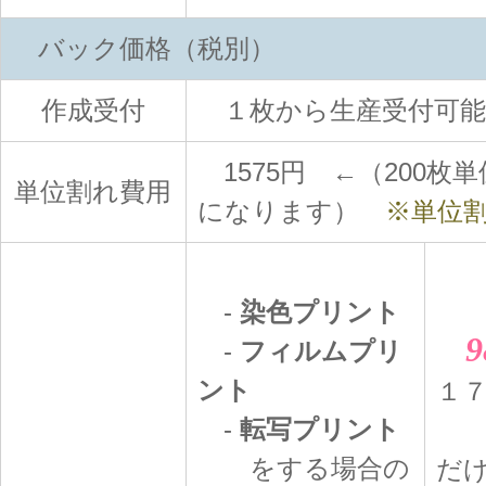
バック価格（税別）
作成受付
１枚から生産受付可能
1575円 ←（200枚
単位割れ費用
になります）
※単位割
-
染色プリント
-
フィルムプリ
ント
１
-
転写プリント
1
をする場合の
だ