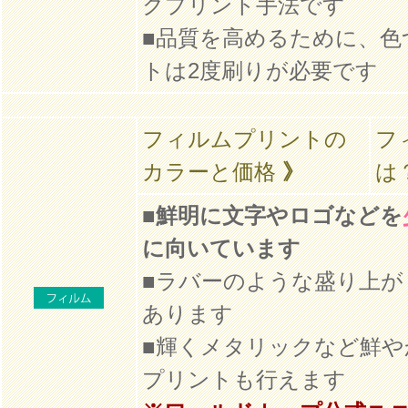
クプリント手法です
■品質を高めるために、色
トは2度刷りが必要です
フィルムプリントの
フ
カラーと価格
》
は
■
鮮明に文字やロゴなどを
に向いています
■ラバーのような盛り上が
あります
■輝くメタリックなど鮮や
プリントも行えます