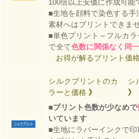
100倍以上安価に作成可能
■生地を顔料で染色する手
素材へはプリントできま
■単色プリント～フルカラ
で全て
色数に関係なく同
お得が解るプリント価
シルクプリントのカ
シ
ラーと価格
》
》
■
プリント色数が少なめで
いています
■生地にラバーインクで印