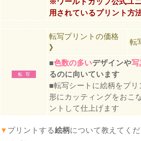
※ワールドカップ公式ユ
用されているプリント方
転写プリントの価格
転
》
■
色数の多い
デザインや
写
るのに向いています
■転写シートに絵柄をプリ
形にカッティングをおこ
ントして仕上げます
▼
プリントする
絵柄
について教えてくだ