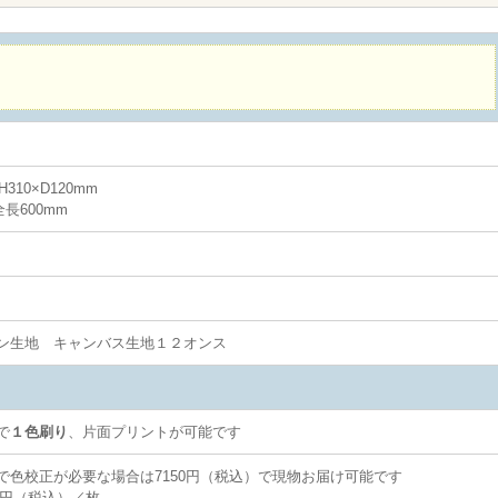
10×D120mm
長600mm
ン生地 キャンバス生地１２オンス
で
１色刷り
、片面プリントが可能です
色校正が必要な場合は7150円（税込）で現物お届け可能です
0円（税込）／枚