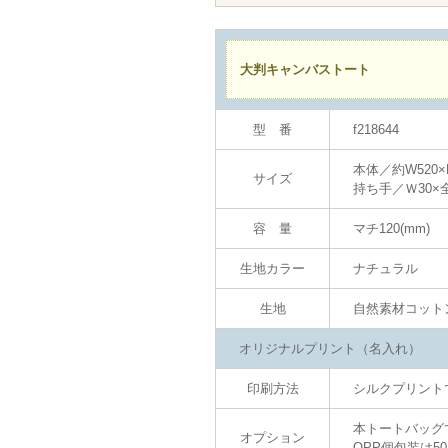
大判キャンバストート
型 番
f218644
本体／約W520×H3
サイズ
持ち手／Ｗ30×全
容 量
マチ120(mm)
生地カラー
ナチュラル
生地
自然素材コット
オリジナルプリント（名入れ）
印刷方法
シルクプリント
本トートバッグで
オプション
OPP個包装は5