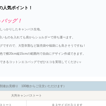
の人気ポイント！
トバッグ！
しっかりしたキャンバス生地。
、重いものを入れても肩からショルダーで持ち運べます。
グですので、大型衣類など販売袋や福袋にも良さそうですね！
で横20cm縦15cmの範囲内で自由にデザイン作成できます。
できるコットンエコバッグでぜひエコを実現してください♪
別途お見積り 100枚からご注文いただけます）
大判キャンバストート
ストート
Ｂ３サイズが入ります