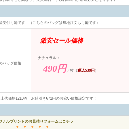
受付可能です （こちらのバッグは無地注文も可能です）
激安セール価格
ト
ナチュラル：
ッグ価格 →
490円
／枚（
税込539円
）
上代価格1210円 お値引き671円のお
安い
価格設定です！
ジナルプリントのお見積りフォームはコチラ
▼ ▼ ▼ ▼ ▼