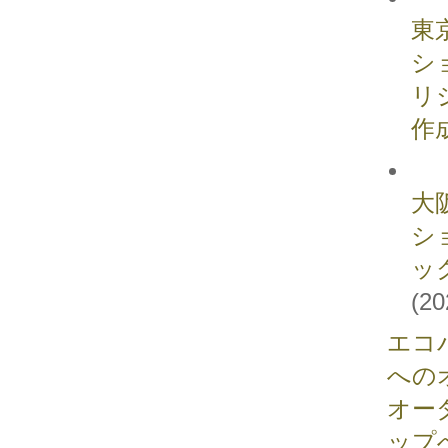
東
シ
リ
作
大
シ
ッ
(20
エコ
への
オー
ップ