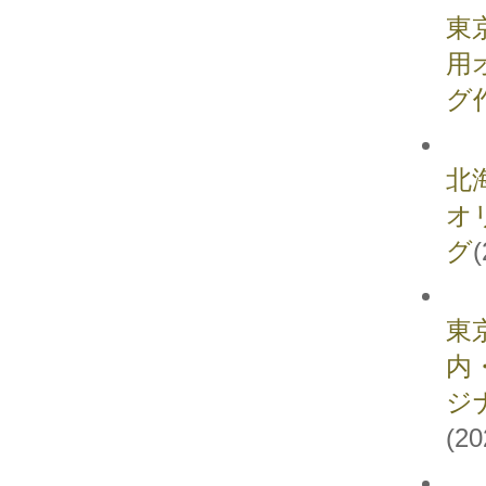
東
用
グ
北
オ
グ
(
東
内
ジ
(20