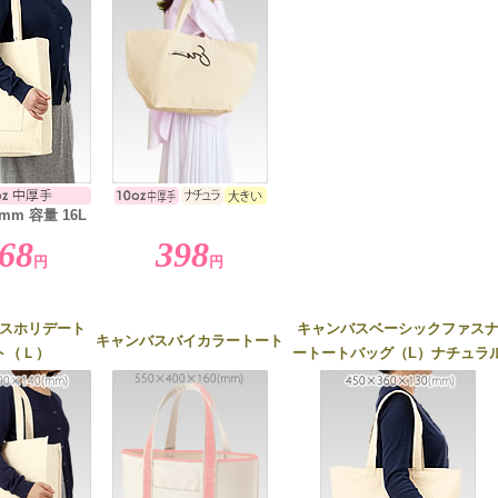
mm 容量 16L
68
398
円
円
スホリデート
キャンバスベーシックファス
キャンバスバイカラートート
ト（Ｌ）
ートートバッグ（L）ナチュラ