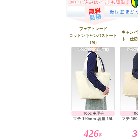
フェアトレード
キャンバ
コットンキャンバストート
ト 仕切
（M）
マチ 190mm 容量 15L
マチ 160
426
3
円