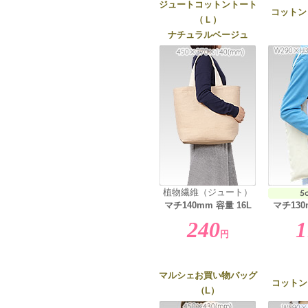
ジュートコットントート
コットン
（Ｌ）
ナチュラルベージュ
植物繊維（ジュート）
マチ140mm 容量 16L
マチ130
240
1
円
マルシェお買い物バッグ
コットン
（L）