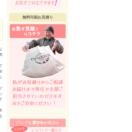
無料印刷お見積り
な
物
で
加
も
が
っ
ざ
率
る