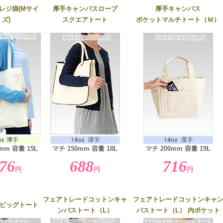
レジ袋(Mサイ
厚手キャンバスロープ
厚手キャンバス
ズ)
スクエアトート
ポケットマルチトート（Ｍ）
mm 容量 15L
マチ 150mm 容量 18L
マチ 200mm 容量 19L
76
688
716
円
円
円
フェアトレードコットンキャ
フェアトレードコットンキャ
ビッグトート
ンバストート（L）
バストート（L） 内ポケット