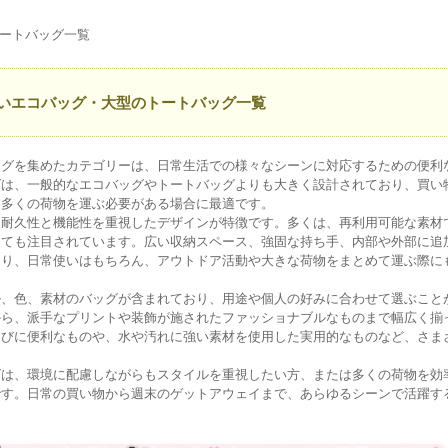
ートバッグ一覧
いエコバッグ・大型のトートバッグ一覧
グを集めたカテゴリーは、日常生活での様々なシーンに対応するための便利
グは、一般的なエコバッグやトートバッグよりも大きく設計されており、買い
、多くの荷物を運ぶ必要がある場合に最適です。
耐久性と機能性を重視したデザインが特徴です。多くは、再利用可能な素材
しても注目されています。広い収納スペース、強固な持ち手、内部や外部に追
おり、日常使いはもちろん、アウトドア活動や大きな荷物をまとめて運ぶ際に
、色、素材のバッグが含まれており、用途や個人の好みに合わせて選ぶこと
から、派手なプリントや装飾が施されたファッショナブルなものまで幅広く揃
運びに便利なものや、水や汚れに強い素材を使用した実用的なものなど、さま
は、環境に配慮しながらもスタイルを重視したい方、または多くの荷物を効
です。日常の買い物から週末のゲットアウェイまで、あらゆるシーンで活躍す