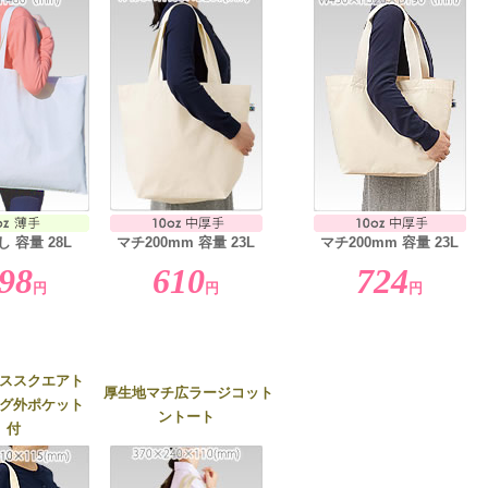
 容量 28L
マチ200mm 容量 23L
マチ200mm 容量 23L
98
610
724
円
円
円
ススクエアト
厚生地マチ広ラージコット
グ外ポケット
ントート
付