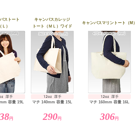
バストート
キャンバスカレッジ
キャンバスマリントート（M）
（Ｌ）
トート（ＭＬ）ワイド
mm 容量 19L
マチ 140mm 容量 15L
マチ 160mm 容量 16L
38
290
306
円
円
円