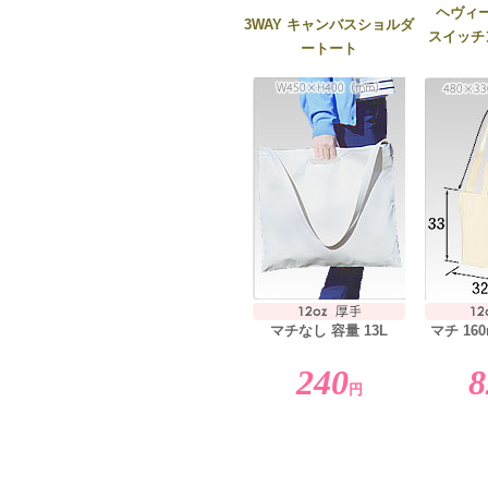
ヘヴィー
3WAY キャンバスショルダ
スイッチ
ートート
マチなし 容量 13L
マチ 160
240
8
円