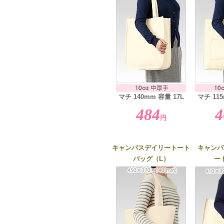
マチ 140mm 容量 17L
マチ 115
484
4
円
キャンバスデイリートート
キャンバ
バッグ（L）
ー