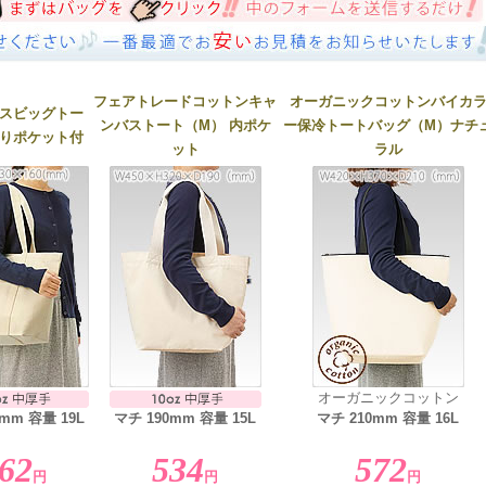
フェアトレードコットンキャ
オーガニックコットンバイカ
スビッグトー
ンバストート（M） 内ポケ
ー保冷トートバッグ（M）ナチ
りポケット付
ット
ラル
オーガニックコットン
mm 容量 19L
マチ 190mm 容量 15L
マチ 210mm 容量 16L
62
534
572
円
円
円