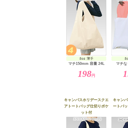
マチ150mm 容量 24L
マチなし
198
1
円
キャンバスホリデースクエ
キャンバ
アトートバッグ仕切りポケ
ートバッ
ット付