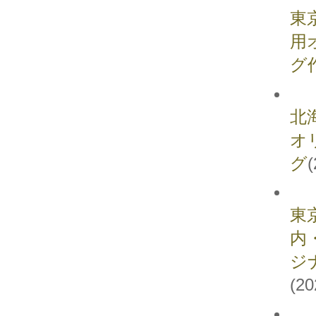
東
用
グ
北
オ
グ
(
東
内
ジ
(20