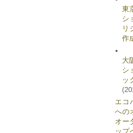
東
シ
リ
作
大
シ
ッ
(20
エコ
への
オー
ップ