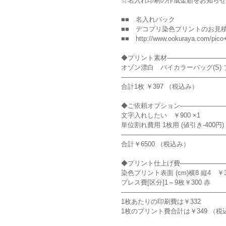
☆名入れ印刷の作成金額をお知らせ
■■ 名入れバック
■■ デコプリ染色プリントのお見積もり 
■■ http://www.ookuraya.com/pico+
◆プリント素材──────────────
オゾン漂白 バイカラーバッグ(S) ブルー 
───────────────────────
合計1枚 ￥397 （税込み）
◆ご依頼オプション───────────
文字入れしたい ￥900 ×1
単位割れ費用 1枚用 (値引き-400円)
───────────────────────
合計￥6500 （税込み）
◆プリント仕上げ費───────────
染色プリント表面 (cm)横8 縦4 ￥3
プレス費[区分]1～9枚￥300 赤
───────────────────────
1枚あたりの印刷費は￥332
1枚のプリント費合計は￥349 （税