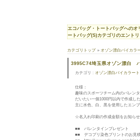
エコバッグ・トートバッグへのオリ
ートバッグ(S)カテゴリのエントリ
カテゴリトップ
»
オゾン漂白バイカラー
3995C74埼玉県オゾン漂白
カテゴリ :
オゾン漂白バイカラートー
仕様：
趣味のスポーツチーム内のバレンタ
だいたい一個1000円以内で作成し
主に水色、白、黒を使用したエンブ
☆名入れ印刷の作成金額をお知らせ
■■ バレンタインプレゼント
■■ デコプリ染色プリントのお見積もり 