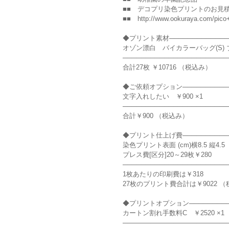
■■ デコプリ染色プリントのお見積もり 
■■ http://www.ookuraya.com/pico+
◆プリント素材──────────────
オゾン漂白 バイカラーバッグ(S) ブルー 
───────────────────────
合計27枚 ￥10716 （税込み）
◆ご依頼オプション───────────
文字入れしたい ￥900 ×1
───────────────────────
合計￥900 （税込み）
◆プリント仕上げ費───────────
染色プリント表面 (cm)横8.5 縦4.5 
プレス費[区分]20～29枚￥280
───────────────────────
1枚あたりの印刷費は￥318
27枚のプリント費合計は￥9022 
◆プリントオプション──────────
カートン割れ手数料C ￥2520 ×1
───────────────────────