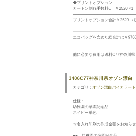
◆プリントオプション──────────
カートン割れ手数料C ￥2520 ×1
───────────────────────
プリントオプション合計￥2520 （
───────────────────────
エコバッグを含めた総合計は￥976
他に必要な費用は送料C77神奈川県￥
3406C77神奈川県オゾン漂
カテゴリ :
オゾン漂白バイカラートー
仕様：
幼稚園の卒園記念品
ネイビー単色
☆名入れ印刷の作成金額をお知らせ
■■ 幼稚園の卒園記念品