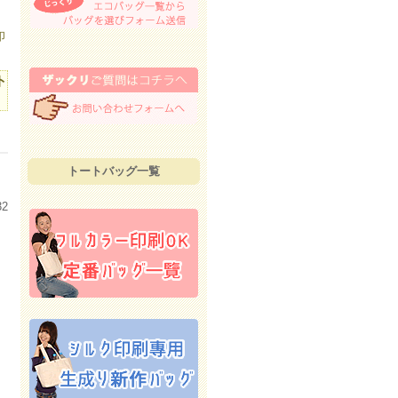
印
ト
トートバッグ一覧
32