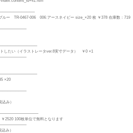
index.content_id+41.htm
────────────
TR-0467-006 006:アースネイビー size_×20 枚 ￥378 在庫数：719
──────────
─────────────
したい（イラストレータver.8実寸データ） ￥0 ×1
──────────
─────────────
 ×20
──────────
（税込み）
─────────────
 ￥2520 100枚単位で無料となります
──────────
税込み）