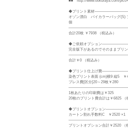
■■ http://www.ookuraya.com/pico+
◆プリント素材──────────────
オゾン漂白 バイカラーバッグ(S) ブルー 
個
───────────────────────
合計20枚 ￥7938 （税込み）
◆ご依頼オプション───────────
完全版下があるのでそのままプリント
───────────────────────
合計￥0 （税込み）
◆プリント仕上げ費───────────
染色プリント表面 (cm)横9 縦5 ￥45
プレス費[区分]20～29枚￥280
───────────────────────
1枚あたりの印刷費は￥325
20枚のプリント費合計は￥6825 
◆プリントオプション──────────
カートン割れ手数料C ￥2520 ×1
───────────────────────
プリントオプション合計￥2520 （