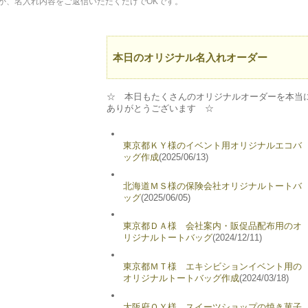
か、名入れ内容をご返信いただくだけでOKです。
本日のオリジナル名入れオーダー
☆ 本日もたくさんのオリジナルオーダーを本当
ありがとうございます ☆
東京都ＫＹ様のイベント用オリジナルエコバ
ッグ作成
(2025/06/13)
北海道ＭＳ様の保険会社オリジナルトートバ
ッグ
(2025/06/05)
東京都ＤＡ様 会社案内・販促品配布用のオ
リジナルトートバッグ
(2024/12/11)
東京都ＭＴ様 エキシビションイベント用の
オリジナルトートバッグ作成
(2024/03/18)
大阪府ＯＹ様 スイーツショップの焼き菓子