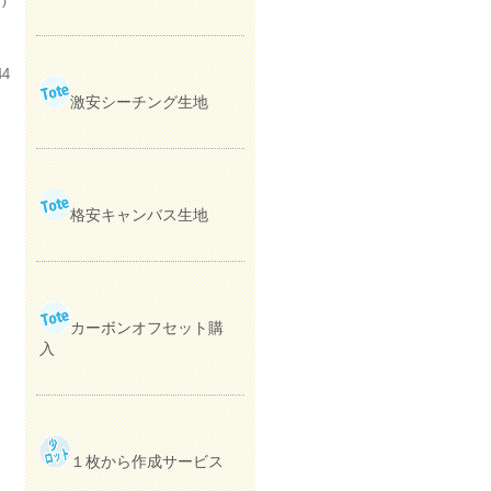
)
44
激安シーチング生地
格安キャンバス生地
カーボンオフセット購
入
１枚から作成サービス