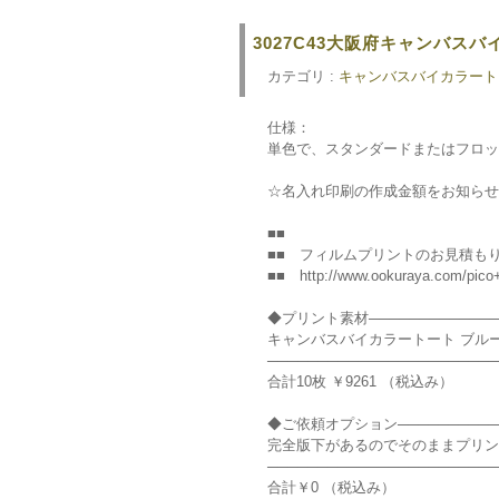
3027C43大阪府キャンバス
カテゴリ :
キャンバスバイカラート
仕様：
単色で、スタンダードまたはフロッ
☆名入れ印刷の作成金額をお知らせ
■■
■■ フィルムプリントのお見積もり ■■
■■ http://www.ookuraya.com/pico+
◆プリント素材──────────────
キャンバスバイカラートート ブルー TR-0
───────────────────────
合計10枚 ￥9261 （税込み）
◆ご依頼オプション───────────
完全版下があるのでそのままプリント
───────────────────────
合計￥0 （税込み）