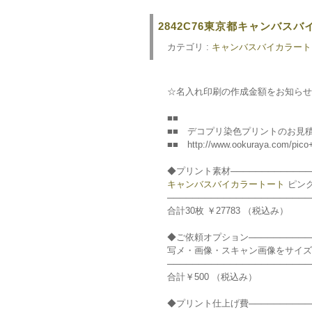
2842C76東京都キャンバス
カテゴリ :
キャンバスバイカラート
☆名入れ印刷の作成金額をお知らせ
■■
■■ デコプリ染色プリントのお見積もり 
■■ http://www.ookuraya.com/pico+
◆プリント素材──────────────
キャンバスバイカラートート
ピンク 
───────────────────────
合計30枚 ￥27783 （税込み）
◆ご依頼オプション───────────
写メ・画像・スキャン画像をサイズ
───────────────────────
合計￥500 （税込み）
◆プリント仕上げ費───────────