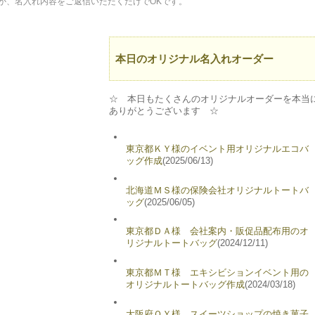
か、名入れ内容をご返信いただくだけでOKです。
本日のオリジナル名入れオーダー
☆ 本日もたくさんのオリジナルオーダーを本当
ありがとうございます ☆
東京都ＫＹ様のイベント用オリジナルエコバ
ッグ作成
(2025/06/13)
北海道ＭＳ様の保険会社オリジナルトートバ
ッグ
(2025/06/05)
東京都ＤＡ様 会社案内・販促品配布用のオ
リジナルトートバッグ
(2024/12/11)
東京都ＭＴ様 エキシビションイベント用の
オリジナルトートバッグ作成
(2024/03/18)
大阪府ＯＹ様 スイーツショップの焼き菓子