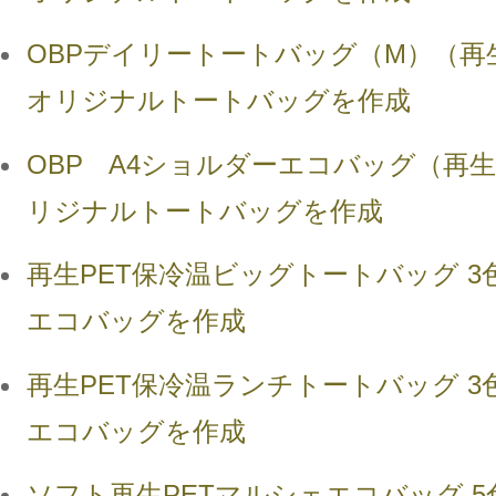
OBPデイリートートバッグ（M）（再生
オリジナルトートバッグを作成
OBP A4ショルダーエコバッグ（再生
リジナルトートバッグを作成
再生PET保冷温ビッグトートバッグ 
エコバッグを作成
再生PET保冷温ランチトートバッグ 
エコバッグを作成
ソフト再生PETマルシェエコバッグ 