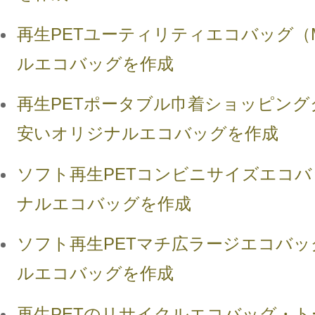
再生PETユーティリティエコバッグ
ルエコバッグを作成
再生PETポータブル巾着ショッピン
安いオリジナルエコバッグを作成
ソフト再生PETコンビニサイズエコ
ナルエコバッグを作成
ソフト再生PETマチ広ラージエコバ
ルエコバッグを作成
再生PETのリサイクルエコバッグ・