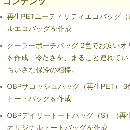
コンテンツ
再生PETユーティリティエコバッグ（
ルエコバッグを作成
クーラーポーチバッグ 2色でお安い
を作成 冷たさを、まるごと連れてい
ちいさな保冷の相棒。
OBPサコッシュバッグ（再生PET） 
トートバッグを作成
OBPデイリートートバッグ（S）（再生
オリジナルトートバッグを作成