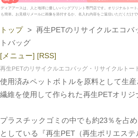
ディアアースは、人と地球に優しいバッグプリント専門店です。オリジナルトート
も簡単。お見積りメールに画像を添付するか、名入れ内容をご返信いただくだけで
トップ
> 再生PETのリサイクルエコ
トバッグ
[メニュー]
[RSS]
再生PETのリサイクルエコバッグ・リサイクルトー
使用済みペットボトルを原料として生産
繊維を使用して作られた再生PETオリ
プラスチックゴミの中でも約23％を占め
としている『再生PET（再生ポリエス