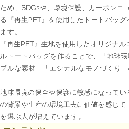
ため、SDGsや、環境保護、カーボンニ
る『再生PET』を使用したトートバッ
ます。
『再生PET』生地を使用したオリジナ
ルトートバッグを作ることで、「地球環
ブルな素材」「エシカルなモノづくり」
地球環境の保全や保護に敏感になってい
の背景や生産の環境工夫に価値を感じて
を選ぶ人が増えています。