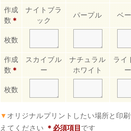
作成
ナイトブラ
パープル
ベ
数
＊
ック
枚数
作成
スカイブル
ナチュラル
ライ
数
＊
ー
ホワイト
枚数
▼
オリジナルプリントしたい場所と印刷
えてください
＊必須項目
です