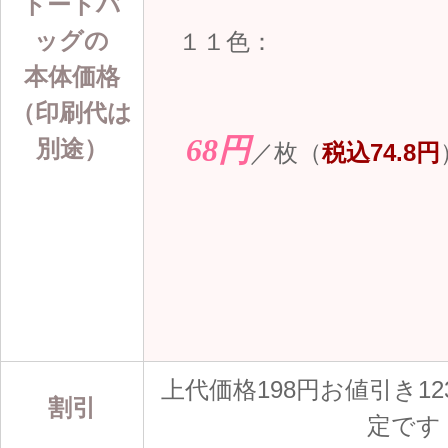
トートバ
ッグの
１１色：
本体価格
（印刷代は
68円
別途）
／枚（
税込74.8円
上代価格198円お値引き12
割引
定です