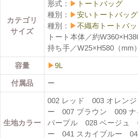
形式：
▶
トートバッグ
種別：
▶
安いトートバッグ
カテゴリ
種別：
▶
不織布トートバッ
サイズ
トート本体／約W360×H38
持ち手／W25×H580（mm
容量
▶
9L
付属品
ー
002 レッド 003 オレン
ー 007 ブラウン 009 
生地カラー
パープル 028 ベージュ 
ー 041 スカイブルー 0