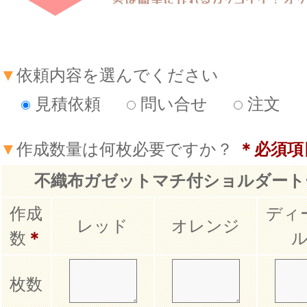
▼
依頼内容を選んでください
見積依頼
問い合せ
注文
▼
作成数量は何枚必要ですか？
＊必須項
不織布ガゼットマチ付ショルダートー
作成
ディ
レッド
オレンジ
数
＊
枚数