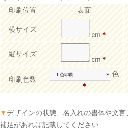
印刷位置
表面
横サイズ
cm
＊
縦サイズ
cm
＊
色
印刷色数
＊
▼
デザインの状態、名入れの書体や文言
補足があれば記載してください