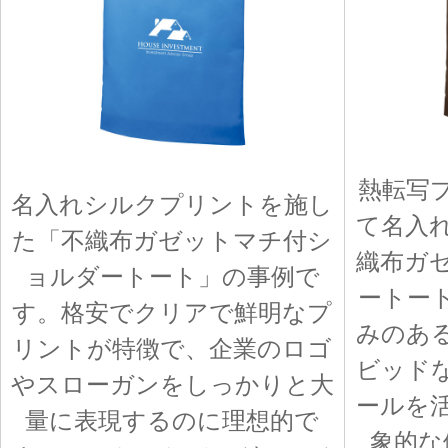
熱転写
名入れシルクプリントを施し
て名入
た「不織布ガゼットマチ付シ
織布ガ
ョルダートート」の事例で
ートー
す。格安でクリアで鮮明なプ
みのあ
リントが特徴で、企業のロゴ
ビッド
やスローガンをしっかりと大
ールを
量に表現するのに理想的で
象的な