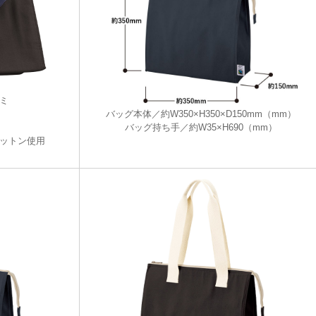
ミ
バッグ本体／約W350×H350×D150mm（mm）
バッグ持ち手／約W35×H690（mm）
ットン使用