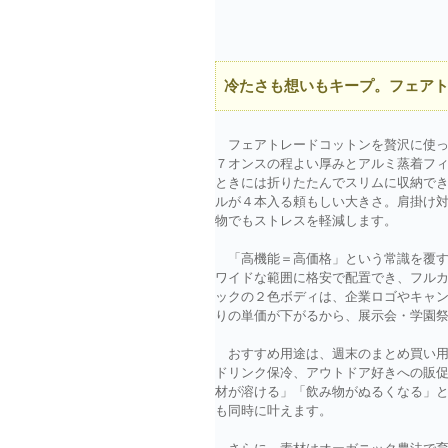
冷たさも想いもキープ。フェア
フェアトレードコットンを贅沢に使った
７オンスの程よい厚みとアルミ蒸着フ
ときには折りたたんでスリムに収納できます。
ルが４本入る頼もしい大きさ。肩掛け対応
物でもストレスを軽減します。
「高機能＝高価格」という常識を覆す本
ワイドな範囲に格安で配置でき、フル
ックの２色ボディは、企業ロゴやキャ
りの単価が下がるから、展示会・学園祭
おすすめ用途は、週末のまとめ買い用
ドリンク保冷、アウトドア好きへの販促品
材が溶ける」「飲み物がぬるくなる」と
も同時に叶えます。