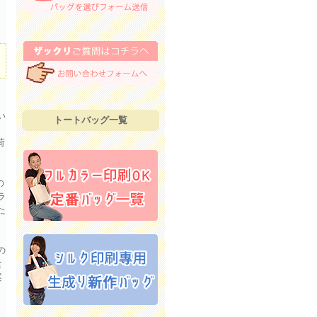
。
い
トートバッグ一覧
荷
の
ラ
た
の
食
案