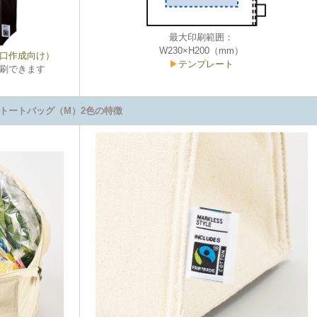
最大印刷範囲：
W230×H200（mm）
口作成向け）
▶
テンプレート
刷できます
トートバッグ（M）2色の特徴