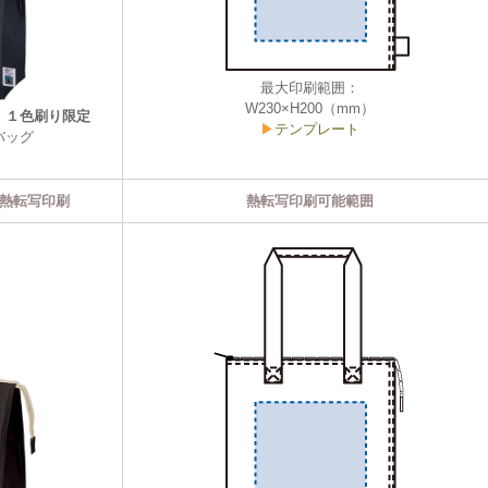
最大印刷範囲：
W230×H200（mm）
）
１色刷り限定
▶
テンプレート
バッグ
熱転写印刷
熱転写印刷可能範囲