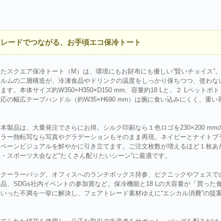
トレードでつながる、お手頃エコ保冷トート
スクエア保冷トート（M）は、環境にもお財布にも優しい“賢いチョイス”
ィルムの二層構造が、冷凍食品やドリンクの温度をしっかり保ちつつ、使わな
本体サイズ約W350×H350×D150 mm、容量約18 Lと、２ Lペットボト
の幅広テープハンドル（約W35×H690 mm）は腕に食い込みにくく、重い
製品は、大量発注でさらにお得。シルク印刷なら１色ロゴを230×200 mm
カラー熱転写なら写真やグラデーションもそのまま再現。ネイビーとナイトブ
ンペーンビジュアルを鮮やかに引き立てます。ご注文枚数が増えるほど１枚あ
・スポーツ大会など“たくさん配りたいシーン”に最適です。
クーラーバッグ、オフィスへのランチボックス持参、ピクニックやフェスで
、SDGs社内イベントの参加賞など。保冷機能と18 Lの大容量が「買った
いった不満を一挙に解決し、フェアトレード素材ゆえに“エシカル消費”の提