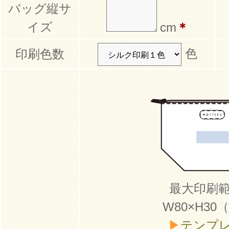
バッグ縦サ
イズ
cm
＊
色
印刷色数
最大印刷
W80×H30
▶
テンプ