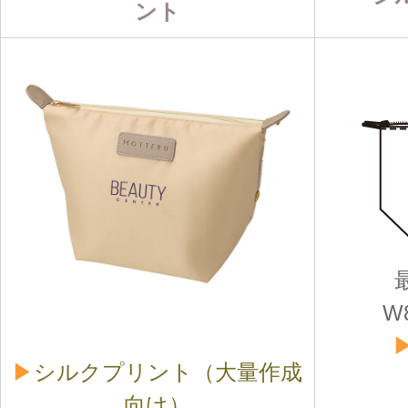
ント
W
▶
シルクプリント（大量作成
向け）