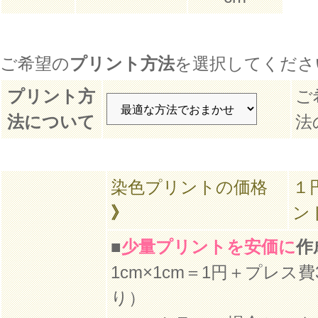
ご希望の
プリント方法
を選択してくださ
プリント方
ご
法について
法
染色プリントの価格
１
》
ン
■
少量プリントを安価に
作
1cm×1cm＝1円＋プレス
り）