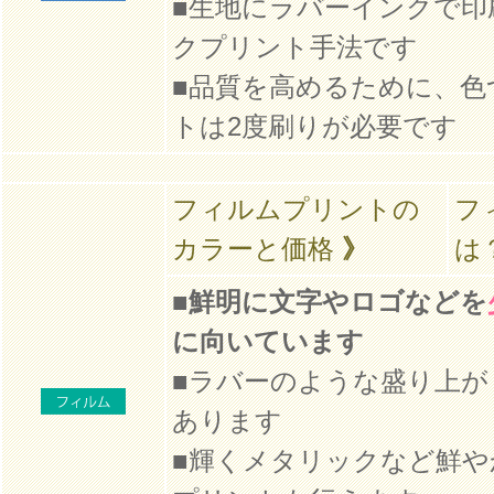
■生地にラバーインクで印
クプリント手法です
■品質を高めるために、色
トは2度刷りが必要です
フィルムプリントの
フ
カラーと価格
》
は
■
鮮明に文字やロゴなどを
に向いています
■ラバーのような盛り上が
あります
■輝くメタリックなど鮮や