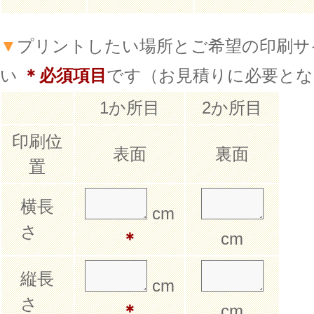
▼
プリントしたい場所とご希望の印刷サ
い
＊必須項目
です（お見積りに必要とな
1か所目
2か所目
印刷位
表面
裏面
置
横長
cm
さ
＊
cm
縦長
cm
さ
＊
cm