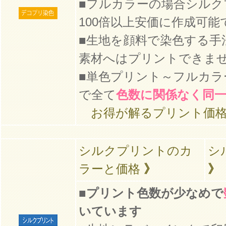
■フルカラーの場合シルク
100倍以上安価に作成可能
■生地を顔料で染色する手
素材へはプリントできま
■単色プリント～フルカラ
で全て
色数に関係なく同
お得が解るプリント価格
シルクプリントのカ
シ
ラーと価格
》
》
■
プリント色数が少なめで
いています