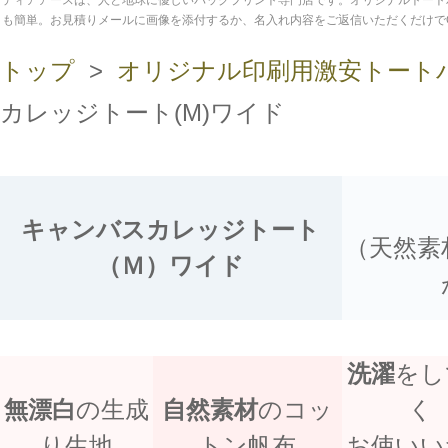
ディアアースは、人と地球に優しいバッグプリント専門店です。オリジナルトート
も簡単。お見積りメールに画像を添付するか、名入れ内容をご返信いただくだけで
トップ
>
オリジナル印刷用激安トート
カレッジトート(M)ワイド
キャンバスカレッジトート
（天然素
（Ｍ）ワイド
洗濯
をし
無漂白
の生成
自然素材
のコッ
く
り生地
トン帆布
お使いい