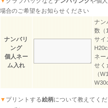
▼
クラブバッグなど
ナンバリング
や個人
場合のご希望をお知らせください
ナン
数（
ナンバリ
サイズ
ング
H20
個人ネー
ネー
ム入れ
せく
（W1
W30
▼
プリントする
絵柄
について教えてくだ