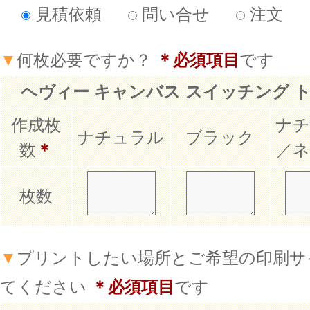
見積依頼
問い合せ
注文
▼
何枚必要ですか？
＊必須項目
です
ヘヴィー キャンバス スイッチング 
作成枚
ナ
ナチュラル
ブラック
数
＊
／
枚数
▼
プリントしたい場所とご希望の印刷サ
てください
＊必須項目
です