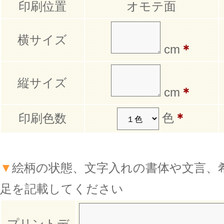
印刷位置
オモテ面
横サイズ
cm
＊
縦サイズ
cm
＊
色
＊
印刷色数
▼
絵柄の状態、文字入れの書体や文言、
足を記載してください
プリントデ