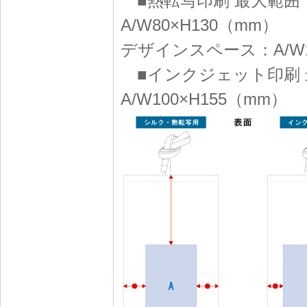
■熱転写印刷 最大範囲
A/W80×H130（mm）
デザインスペース：A/W10
■インクジェット印刷 
A/W100×H155（mm）