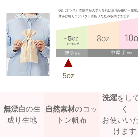
▲
5oz
洗濯
をし
無漂白
の生
自然素材
のコッ
く
成り生地
トン帆布
お使いい
けます