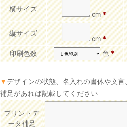
横サイズ
cm
＊
縦サイズ
cm
＊
色
＊
印刷色数
▼
デザインの状態、名入れの書体や文言
補足があれば記載してください
プリントデ
ータ補足