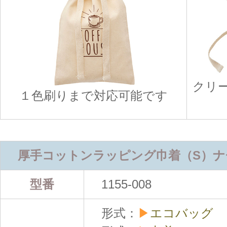
クリ
１色刷りまで対応可能です
厚手コットンラッピング巾着（S）ナ
型番
1155-008
形式：
▶
エコバッグ