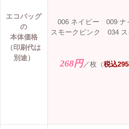
エコバッグ
006 ネイビー 009 
の
スモークピンク 034 
本体価格
（印刷代は
別途）
268円
／枚（
税込29