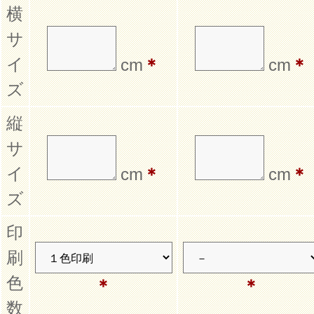
横
サ
イ
cm
＊
cm
＊
ズ
縦
サ
イ
cm
＊
cm
＊
ズ
印
刷
色
＊
＊
数