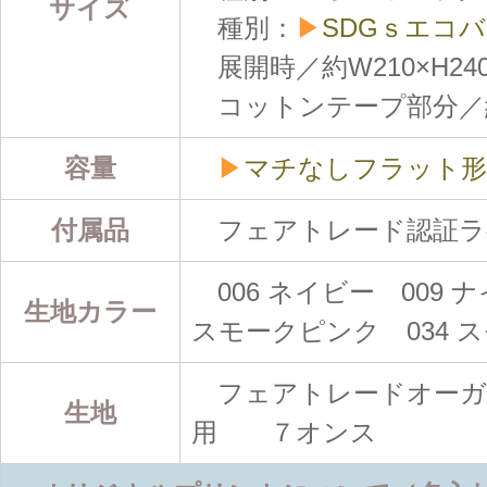
サイズ
種別：
▶
SDGｓエコ
展開時／約W210×H24
コットンテープ部分／約W
容量
▶
マチなしフラット形
付属品
フェアトレード認証ラ
006 ネイビー 009 
生地カラー
スモークピンク 034 
フェアトレードオーガ
生地
用 ７オンス