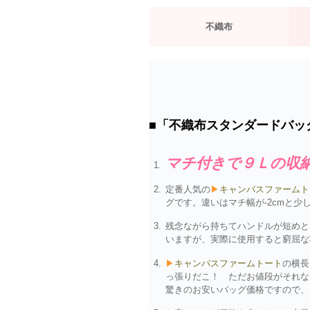
不織布
■「不織布スタンダードバッ
マチ付きで９Ｌの収
定番人気の
▶
キャンバスファームト
グです。違いはマチ幅が-2cmと少
残念ながら持ちてハンドルが短めと
いますが、実際に使用すると窮屈な
▶
キャンバスファームトート
の横長
っ張りだこ！ ただお値段がそれな
驚きのお安いバッグ価格ですので、