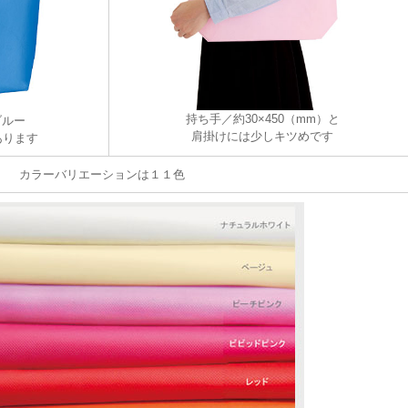
持ち手／約30×450（mm）と
ブルー
肩掛けには少しキツめです
あります
カラーバリエーションは１１色