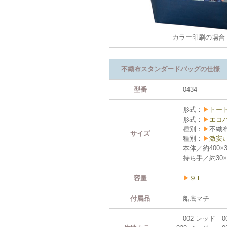
カラー印刷の場合
不織布スタンダードバッグの仕様
型番
0434
形式：
▶
トー
形式：
▶
エコ
種別：
▶
不織
サイズ
種別：
▶
激安い
本体／約400×3
持ち手／約30×
容量
▶
９Ｌ
付属品
船底マチ
002 レッド 0