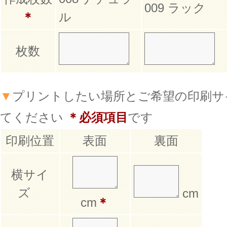
009 ラック
＊
ル
枚数
▼
プリントしたい場所とご希望の印刷サ
てください
＊必須項目
です
印刷位置
表面
裏面
横サイ
ズ
cm
cm
＊