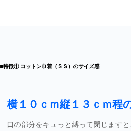
■特徴① コットン巾着（ＳＳ）のサイズ感
横１０ｃｍ縦１３ｃｍ程
口の部分をキュっと縛って閉じますと