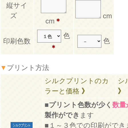
縦サイ
ズ
cm
cm
＊
色
色
印刷色数
＊
▼
プリント方法
シルクプリントのカ
シ
ラーと価格
》
》
■
プリント色数が少く
数量
製作ができ
ます
■１～３色での印刷ができ