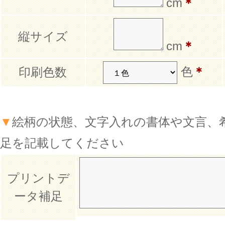
cm
＊
縦サイズ
cm
＊
色
＊
印刷色数
▼
絵柄の状態、文字入れの書体や文言、
足を記載してください
プリントデ
ータ補足