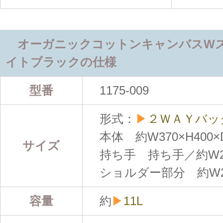
オーガニックコットンキャンバスW
イトブラックの仕様
型番
1175-009
形式：
▶
２ＷＡＹバッ
本体 約W370×H400×
サイズ
持ち手 持ち手／約W25
ショルダー部分 約W25
容量
約
▶
11L