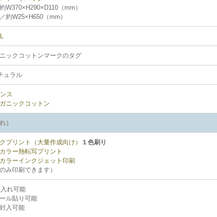
370×H290×D110（mm）
約W25×H650（mm）
L
ニックコットンマークのタグ
チュラル
オンス
ガニックコットン
れ）
クプリント（大量作成向け）
１色刷り
カラー熱転写プリント
カラーインクジェット印刷
のみ印刷できます）
入れ可能
ール貼り可能
封入可能