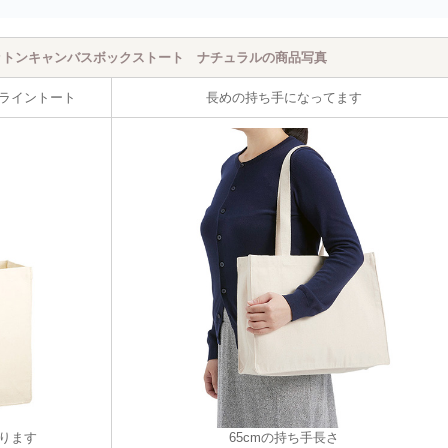
ットンキャンバスボックストート ナチュラル
の商品写真
ライントート
長めの持ち手になってます
ります
65cmの持ち手長さ