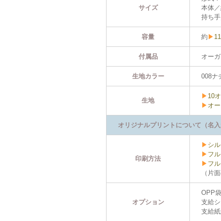
サイズ
本体／約W
持ち手／
容量
約
▶
11
付属品
オーガ
生地カラー
008ナ
▶
10
生地
▶
オー
オリジナルプリントについて（名入
▶
シル
▶
フル
印刷方法
▶
フル
（片面
OPP袋
オプション
支給シ
支給紙