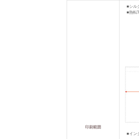
■シルク
■熱転写
印刷範囲
■インク