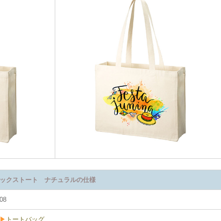
ックストート ナチュラルの仕様
08
▶
トートバッグ