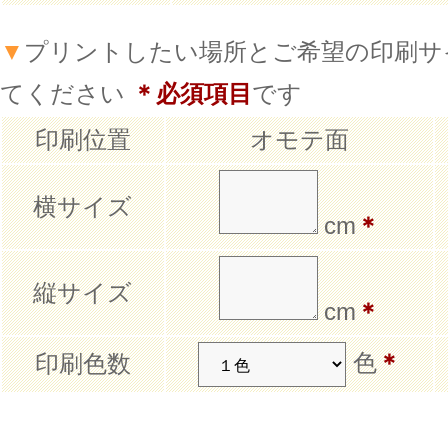
▼
プリントしたい場所とご希望の印刷サ
てください
＊必須項目
です
印刷位置
オモテ面
横サイズ
cm
＊
縦サイズ
cm
＊
色
＊
印刷色数