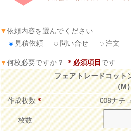
▼
依頼内容を選んでください
見積依頼
問い合せ
注文
▼
何枚必要ですか？
＊必須項目
です
フェアトレードコット
（M
作成枚数
＊
008ナチ
枚数